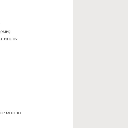
;
иёмы;
батывать
урсе можно