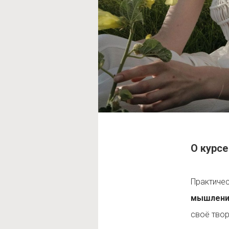
О курсе
Практиче
мышлени
своё твор