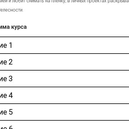
ей и любит снимать на плёнку, в личных проектах раскрыва
елесности.
мма курса
ие 1
ие 2
ие 3
ие 4
ие 5
ие 6