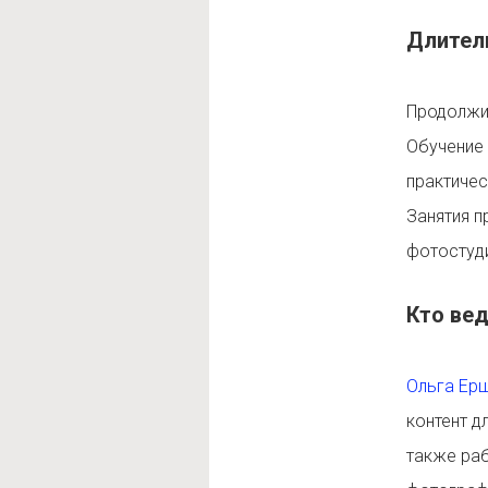
Длител
Продолжи
Обучение
практичес
Занятия 
фотостуд
Кто ве
Ольга Ер
контент д
также раб