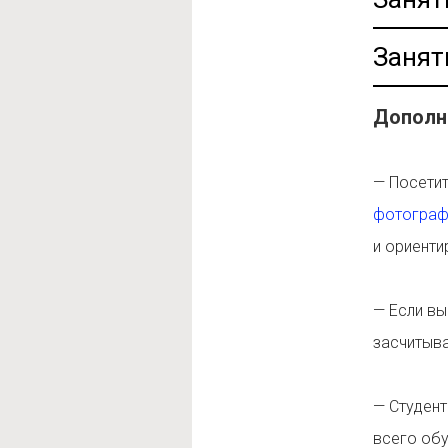
Занят
Дополн
— Посети
фотограф
и ориенти
— Если в
засчитыва
— Студен
всего обу