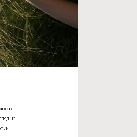
ского
гляд на
фии.