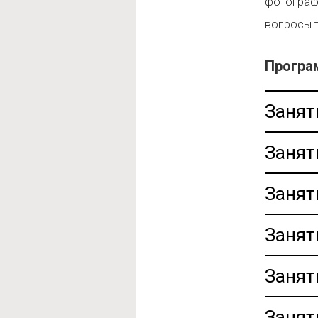
фотографи
вопросы т
Програ
Занят
Занят
Занят
Занят
Занят
Занят