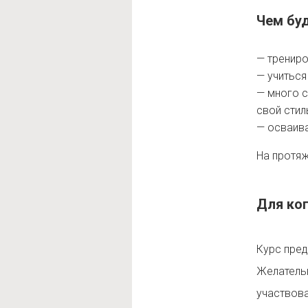
Чем бу
— трениро
— учиться
— много с
свой стил
— осваива
На протяж
Для ко
Курс пред
Желатель
участвова