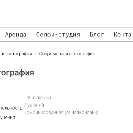
Аренда
Селфи-студия
Блог
Конта
ая фотография
Современная фотография
тография
Начинающий
7 занятий
тельность:
Комбинированная (очная+онлайн)
учения: