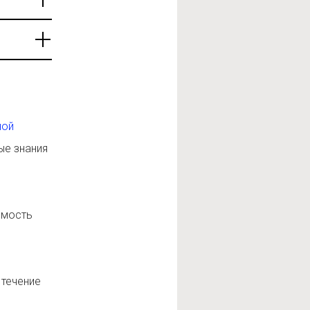
ной
ые знания
имость
 течение