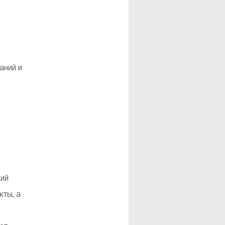
аний и
ий
кты, а