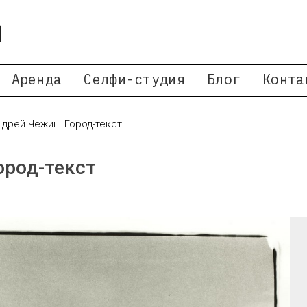
Аренда
Селфи-студия
Блог
Конта
ндрей Чежин. Город-текст
ород-текст