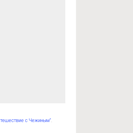
путешествие с Чежиным"
.