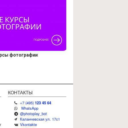
урсы фотографии
КОНТАКТЫ
+
7
(
495
)
123 45 64
WhatsApp
@photoplay_bot
Каланчевская ул. 17c1
т
Vkontakte