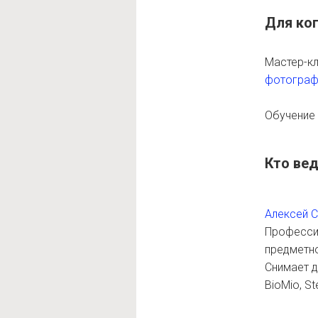
Для ко
Мастер-к
фотограф
Обучение
Кто ве
Алексей 
Профессио
предметно
Снимает дл
BioMio, S