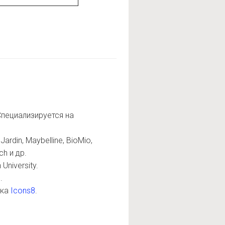
пециализируется на
ardin, Maybelline, BioMio,
ch и др.
niversity.
.
нка
Icons8
.