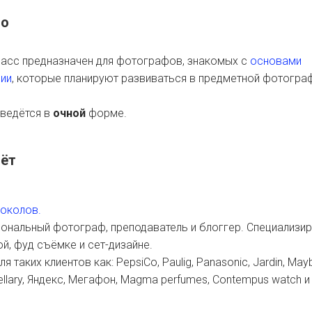
го
ласс предназначен для фотографов, знакомых с
основами
ии
, которые планируют развиваться в предметной фотогра
 ведётся в
очной
форме.
дёт
Соколов.
нальный фотограф, преподаватель и блоггер. Специализир
й, фуд съёмке и сет-дизайне.
я таких клиентов как: PepsiCo, Paulig, Panasonic, Jardin, Maybe
tellary, Яндекс, Мегафон, Magma perfumes, Contempus watch и