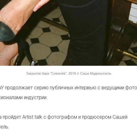
Закрытие бара "Симачёв". 2019 © Саша Мадемуазель
Y продолжает серию публичных интервью с ведущими фот
ионалами индустрии.
а пройдет Artist talk c фотографом и продюсером Сашей
ель.