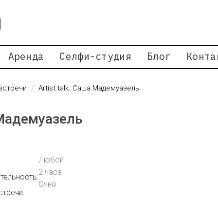
Аренда
Селфи-студия
Блог
Конта
встречи
Artist talk. Саша Мадемуазель
а Мадемуазель
Любой
2 часа
тельность:
Очно
тречи: