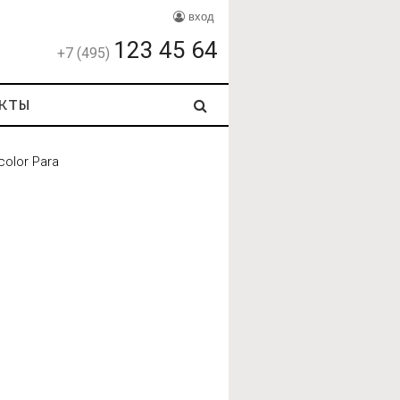
вход
123 45 64
+7 (495)
кты
olor Para