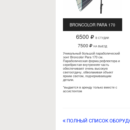
BRONCOLOR PARA 170
6500
В СТУДИИ
7500
НА ВЫЕЗД
Уникальный большой параболический
зонт Broncolor Para 170 см.
Параболическая форма рефлектора и
серебристая внутренняя часть
обеспечивают очень высокую
светоотдачу, обволакивая объект
ярким светом, подчеркивающим
детали.
*выдается в аренду только вместе с
ассистентом
ПОЛНЫЙ СПИСОК ОБОРУД