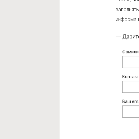
заполнять
информац
Дарит
Фамили
Контакт
Ваш ema