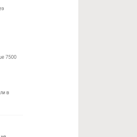
ез
ше 7500
ли в
 не