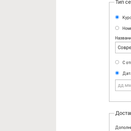
Тип с
Курс
Ном
Названи
С о
Дат
Доста
Дополн