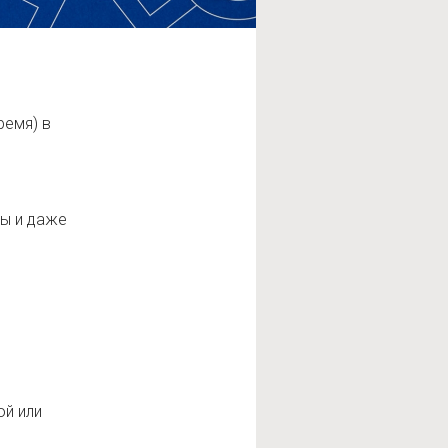
ремя) в
ры и даже
ой или