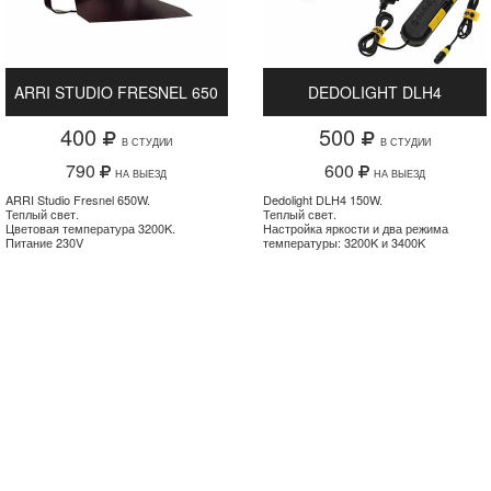
ARRI STUDIO FRESNEL 650
DEDOLIGHT DLH4
400
500
В СТУДИИ
В СТУДИИ
790
600
НА ВЫЕЗД
НА ВЫЕЗД
ARRI Studio Fresnel 650W.
Dedolight DLH4 150W.
Теплый свет.
Теплый свет.
Цветовая температура 3200K.
Настройка яркости и два режима
Питание 230V
температуры: 3200K и 3400K