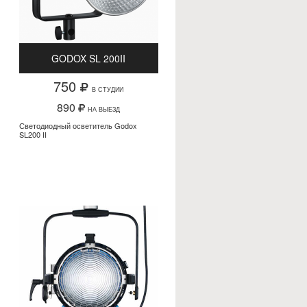
GODOX SL 200II
750
В СТУДИИ
890
НА ВЫЕЗД
Светодиодный осветитель Godox
SL200 II