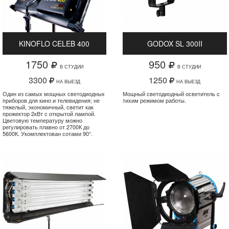
KINOFLO CELEB 400
GODOX SL 300II
1750
950
В СТУДИИ
В СТУДИИ
3300
1250
НА ВЫЕЗД
НА ВЫЕЗД
Один из самых мощных светодиодных
Мощный светодиодный осветитель c
приборов для кино и телевидения; не
тихим режимом работы.
тяжелый, экономичный, светит как
прожектор 2кВт с открытой лампой.
Цветовую температуру можно
регулировать плавно от 2700К до
5600К. Укомплектован сотами 90°.