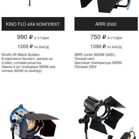
KINO FLO 4X4 КОМПЛЕКТ
ARRI 2000
990
750
В СТУДИИ
В СТУДИИ
1300
1390
НА ВЫЕЗД
НА ВЫЕЗД
Kinoflo 4ft 4Bank System.
ARRI Junior 2000W (2кВт).
В комплекте балласт, крепеж на
Теплый свет.
стойку, сотовая решетка.
Цветовая температура 3200K.
Лампы 4 шт (холодные 5600K или
Питание 230V
теплые 3200K по выбору)