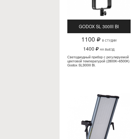
GODOX SL 300III BI
1100
В СТУДИИ
1400
НА ВЫЕЗД
Светодиодный прибор с регулируемой
цветовой температурой (2800K~6500K)
Godox SL300III Bi.