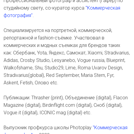
Профессиональный фотограф и ассистент (гафер) по
студийному свету, со-куратор курса
"Коммерческая
фотография"
.
Специализируется на портретной, коммерческой,
репортажной и fashion-съёмке. Участвовал в
коммерческих и модных съемках для брендов таких
как: Сбербанк, Yota, Яндекс, Самокат, Xiaomi, Stradivarius,
Adidas, Crosby Studio, Lesyanebo, Vogue russia, Blueprint,
Walkofshame, Shu, Studio29, Lime, Roma Uvarov Design,
Stradivarius(global), Red September, Maria Stern, Fyr,
Askent, Fetish, Олово etc.
Публикации: Thrasher (print), Объединение (digital), Flacon
Magazine (digital), Birdinflight.com (digital), Сноб (digital),
Vogue.it (digital), ICONIC mag (digital) etc.
Выпускник профкурса школы Photoplay
"Коммерческая