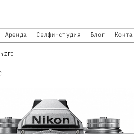
Аренда
Селфи-студия
Блог
Конта
n Z FC
C