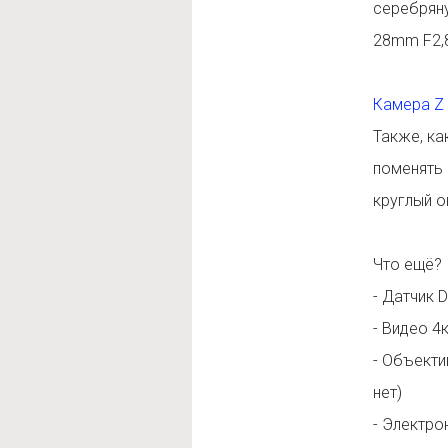
серебряну
28mm F2,
Камера Z
Также, ка
поменять 
круглый о
Что ещё?
- Датчик 
- Видео 4к
- Объекти
нет)
- Электро