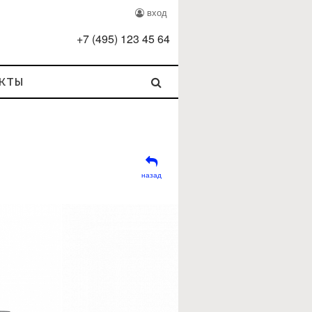
вход
+
7
(
495
)
123 45 64
кты
назад