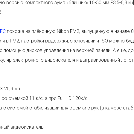
ю версию компактного зума «блинчик» 16-50 мм F3,5-6,3 и 
8.
 FC
похожа на плёночную Nikon FM2, выпущенную в начале 8
к и в FM2, настройки выдержки, экспозиции и ISO можно бу
с помощью дисков управления на верхней панели. А ещё, д
куляр электронного видоискателя и выгравированный логоти
DX 20,9 мп
 со съемкой 11 к/с, а при Full HD 120к/с
в с системой стабилизации для съемки с рук (в камере ста
нный видеоискатель