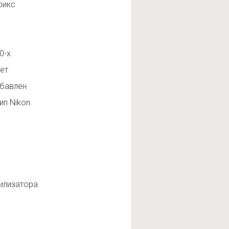
фикс
0-х.
дет
обавлен
п Nikon.
билизатора