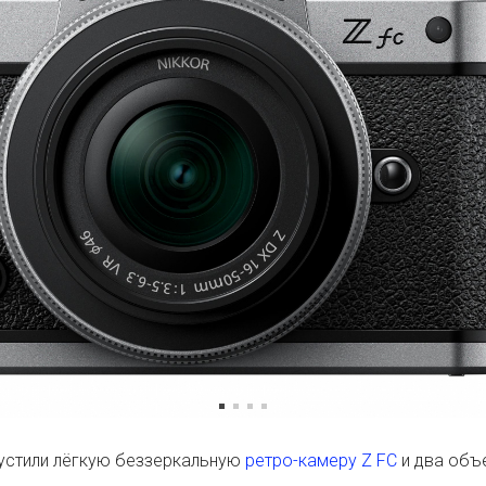
пустили лёгкую беззеркальную
ретро-камеру Z FC
и два объе