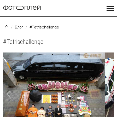
Перейти к основному содержанию
Блог
#Tetrisсhallenge
#Tetrisсhallenge