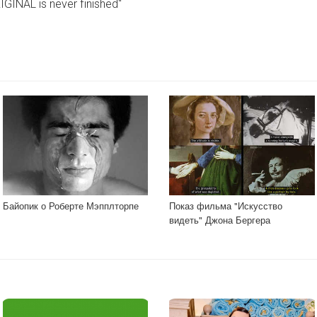
IGINAL is never finished"
Байопик о Роберте Мэпплторпе
Показ фильма "Искусство
видеть" Джона Бергера