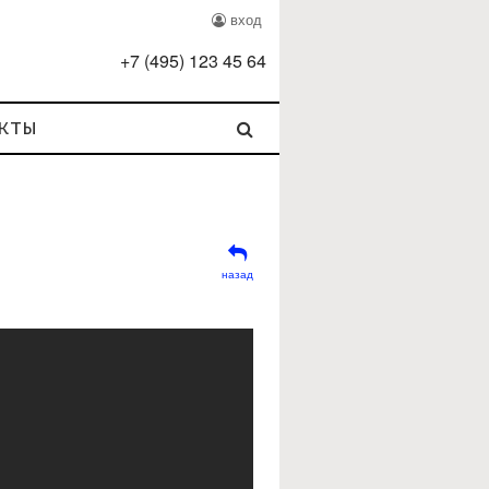
вход
+
7
(
495
)
123 45 64
кты
назад