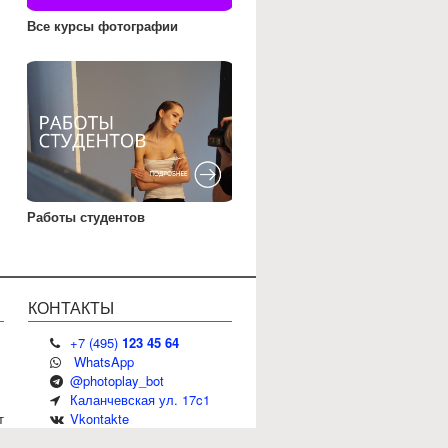
Все курсы фотографии
Работы студентов
КОНТАКТЫ
+
7
(
495
)
123 45 64
WhatsApp
@photoplay_bot
Каланчевская ул. 17c1
т
Vkontakte