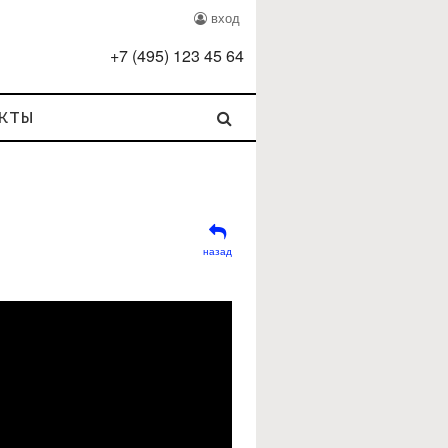
вход
+
7
(
495
)
123 45 64
кты
назад