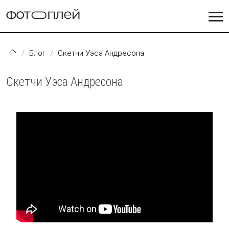
Перейти к основному содержанию
Блог
Скетчи Уэса Андресона
Скетчи Уэса Андресона