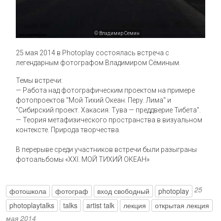
© Владимир Семин
25 мая 2014 в Photoplay состоялась встреча с
легендарным фотографом Владимиром Сёминым.
Темы встречи:
— Работа над фотографическим проектом на примере
фотопроектов "Мой Тихий Океан. Перу. Лима" и
"Сибирский проект. Хакасия. Тува — преддверие Тибета".
— Теория метафизического пространства в визуальном
контексте. Природа творчества.
В перерыве среди участников встречи были разыграны
фотоальбомы «XXI. МОЙ ТИХИЙ ОКЕАН»
25
фотошкола
фотограф
вход свободный
photoplay
photoplaytalks
talks
artist talk
лекция
открытая лекция
мая 2014