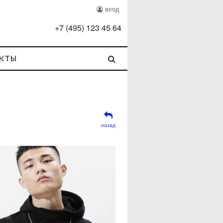
вход
+
7
(
495
)
123 45 64
кты
назад