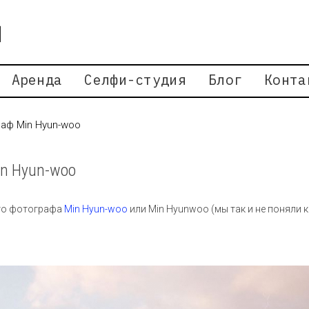
Аренда
Селфи-студия
Блог
Конта
аф Min Hyun-woo
n Hyun-woo
ого фотографа
Min Hyun-woo
или Min Hyunwoo (мы так и не поняли 