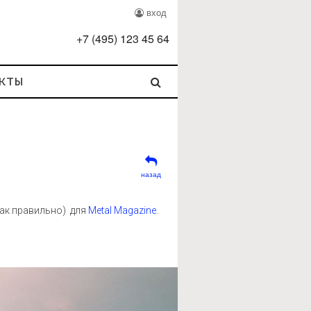
вход
+
7
(
495
)
123 45 64
кты
назад
как правильно) для
Metal Magazine
.