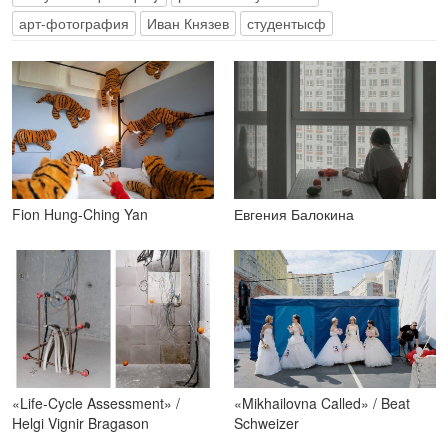
арт-фотография
Иван Князев
студентысф
Fion Hung-Ching Yan
Евгения Балокина
«Life-Cycle Assessment» /
«Mikhailovna Called» / Beat
Helgi Vignir Bragason
Schweizer