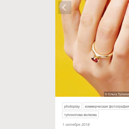
© Ольга Тупоно
photoplay
коммерческая фотографи
тупоногова-волкова
1 октября 2018