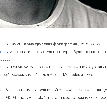
та программы
"Коммерческая фотография"
, которую курир
gency
. А это значит, что у студентов курса будет возможнос
орых:
 первый год является первым в списке рекламных и журналь
Harper's Bazaar, кампейны для Adidas, Mercedes и l'Oreal.
гда была главным по предметной съемке в рекламе и глянце
ue, GQ, Glamour, Reebok, Numéro и имеет огромный опыт ра