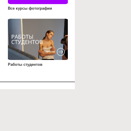
Все курсы фотографии
Работы студентов
КОНТАКТЫ
+
7
(
495
)
123 45 64
WhatsApp
@photoplay_bot
Каланчевская ул. 17c1
т
Vkontakte