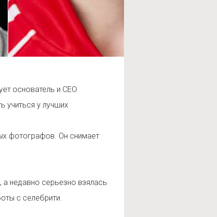
ует основатель и CEO
ть учиться у лучших
ных фотографов. Он снимает
, а недавно серьезно взялась
боты с селебрити.