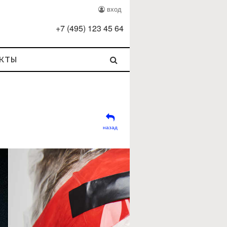
вход
+
7
(
495
)
123 45 64
кты
назад