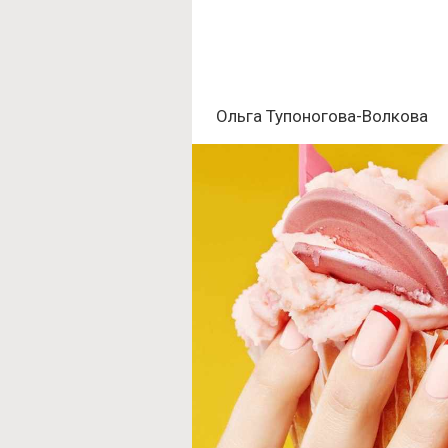
Ольга Тупоногова-Волкова