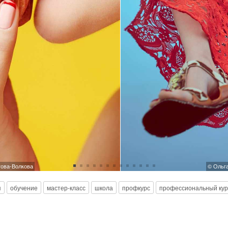
гова-Волкова
© Ольга
я
обучение
мастер-класс
школа
профкурс
профессиональный кур