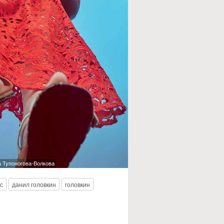
 Тупоногова-Волкова
с
данил головкин
головкин