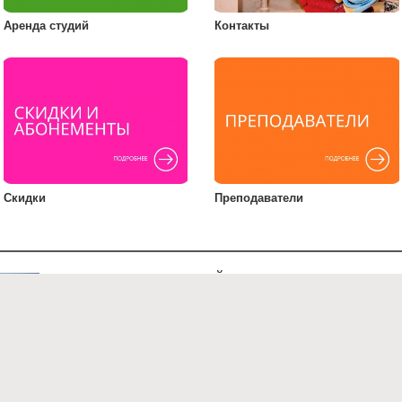
Аренда студий
Контакты
Скидки
Преподаватели
ЧТО ТАКОЕ ФОТОПЛЕЙ?
Школа современной фотографии Фотоплей - это фотошкола,
расположенная в большом современном лофте на Красных
воротах. Днем в
фотостудиях
снимают глянцевые журналы и
рекламные агентства, по вечерам и в выходные дни проходят
занятия. Фотошкола предлагает программы разного уровня: о
фотокурсов
по
основам фотографии
для начинающих