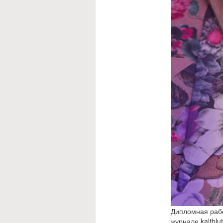
Дипломная рабо
журнале kaltbl