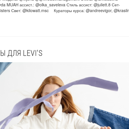
a MUAH ассист.: @olka_saveleva Стиль ассист: @juliett.8 Сет-
sisters Свет: @kilowatt.msc ⠀ Кураторы курса: @andreevigor, @krasiln
Ы ДЛЯ LEVI'S