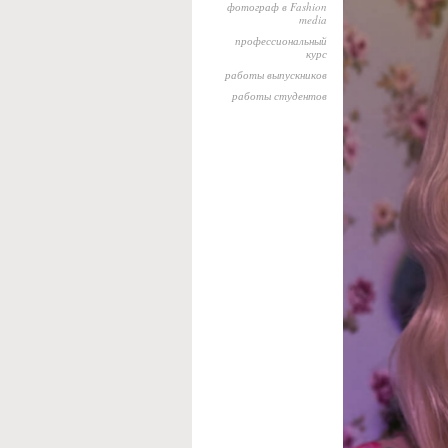
фотограф в Fashion
media
профессиональный
курс
работы выпускников
работы студентов