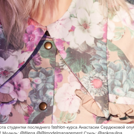
та студентки последнего fashion-курса Анастасии Сердюковой опу
ut! Модель: @ifijena @@imodelmanagement Стиль: @ankosulina