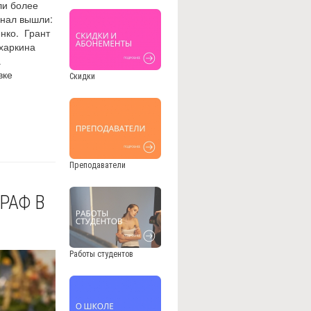
ли более
инал вышли:
нко. Грант
харкина
а
вке
Скидки
Преподаватели
РАФ В
Работы студентов