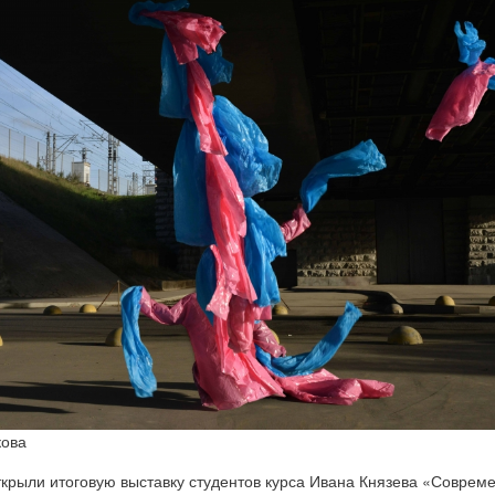
кова
ткрыли итоговую выставку студентов курса Ивана Князева «Соврем