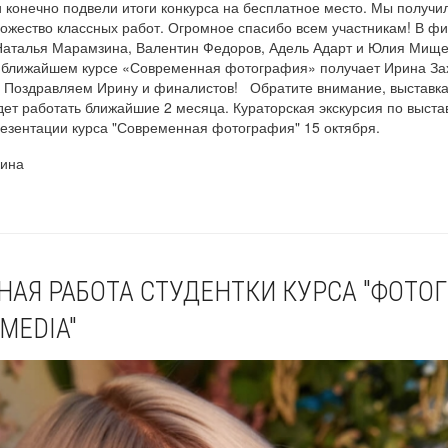
 конечно подвели итоги конкурса на бесплатное место. Мы получи
ножество классных работ. Огромное спасибо всем участникам! В ф
Наталья Марамзина, Валентин Федоров, Адель Адарт и Юлия Мище
а ближайшем курсе «Современная фотография» получает Ирина За
! Поздравляем Ирину и финалистов! Обратите внимание, выставк
дет работать ближайшие 2 месяца. Кураторская экскурсия по выста
резентации курса "Современная фотография" 15 октября.
кина
АЯ РАБОТА СТУДЕНТКИ КУРСА "ФОТОГ
MEDIA"