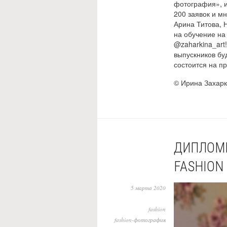
фотография», и
200 заявок и м
Арина Титова, 
на обучение н
@zaharkina_art
выпускников бу
состоится на п
© Ирина Захар
ДИПЛОМН
FASHION 
5 марта 2020
fashion
fashion-фотография