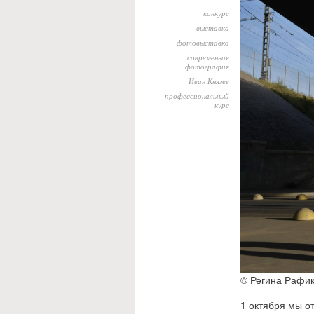
конкурс
выставка
фотовыставка
современная
фотография
Иван Князев
профессиональный
курс
© Регина Рафи
1 октября мы о