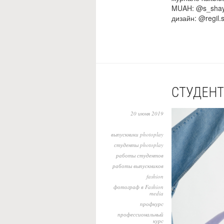
MUAH: @s_shayd
дизайн: @regil.
СТУДЕНТ
20 июня 2019
выпускники photoplay
студенты photoplay
работы студентов
работы выпускников
fashion
фотограф в Fashion
media
профкурс
профессиональный
курс