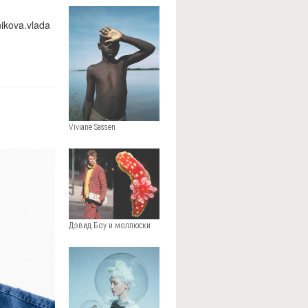
ikova.vlada
Viviane Sassen
Дэвид Боу и моллюски