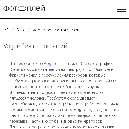
Перейти к основному содержанию
Блог
Vogue без фотографий
Vogue без фотографий
Январский номер
Vogue Italia
выйдет без фотографий!
Свое письмо к читателям главный редактор Эмануэль
Фарнети начал с перечисления ресурсов, которые
требуются для создания оригинальных фотографий для
традиционно толстого сентябрьского выпуска:
«В съёмочный процесс в среднем вовлечены сто
пятьдесят человек. Требуется около двадцати
авиарейсов и дюжина поездок на поезде. Сорок машин в
режиме ожидания. Шестьдесят международных доставок
разного рода. Свет работает не менее десяти часов без
перерыва, частично от бензиновых генераторов.
Пищевые отходы от обслуживания участников съемки,