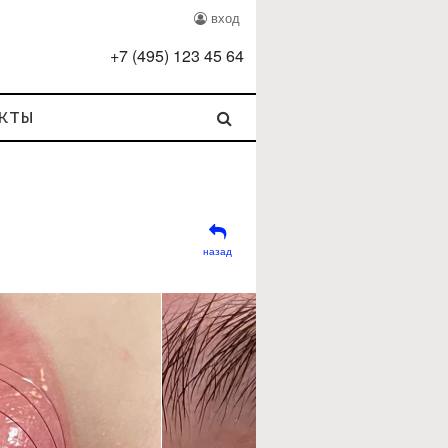
вход
+
7
(
495
)
123 45 64
кты
назад