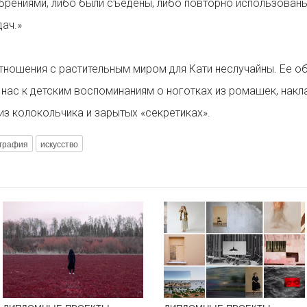
брениями, либо были съедены, либо повторно использованы
дач.»
тношения с растительным миром для Кати неслучайны. Ее о
нас к детским воспоминаниям о ноготках из ромашек, накл
из колокольчика и зарытых «секретиках».
графия
искусство