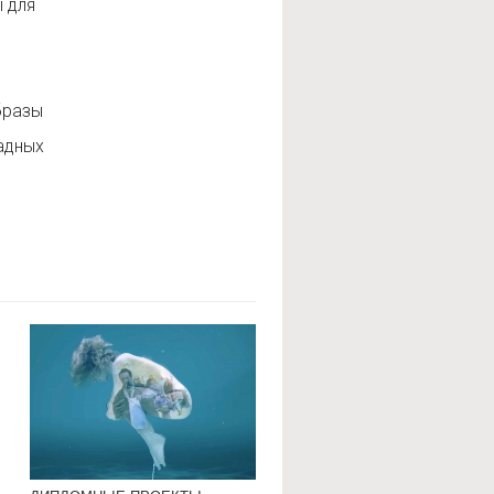
 для
бразы
адных