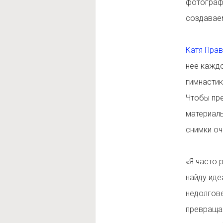
фотографи
создаваем
Катя Пра
неё каждо
гимнастик
Чтобы пре
материалы
снимки оч
«Я часто 
найду иде
недолгове
превращаю