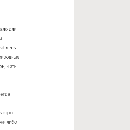
ало для
и
ый день.
природные
н, и эти
сегда
быстро
они либо