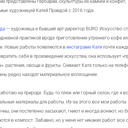
й представлены гербарии, скульптуры из камней и конфет,
ые художницей Катей Правдой с 2016 года.
вда
— художница и бывший арт-директор BURO. Искусство ст
дневной практикой вроде приготовления утреннего кофе ил
и. Новые работы появляются в
инстаграме Кати
почти кажд
вратить себя в произведение искусства, она использует «
»: растения, овощи и фрукты. Снимает Катя только на телефо
ень редко находят материальное воплощение.
работаю на природе. Будь то пляж или горный склон, где я в
альные материалы для работы. Из-за этого все мои работы
чны, они постепенно засыхают, гниют и иногда воняют, но 
тся в компост. Забавно, но у меня нет никаких работ: все 