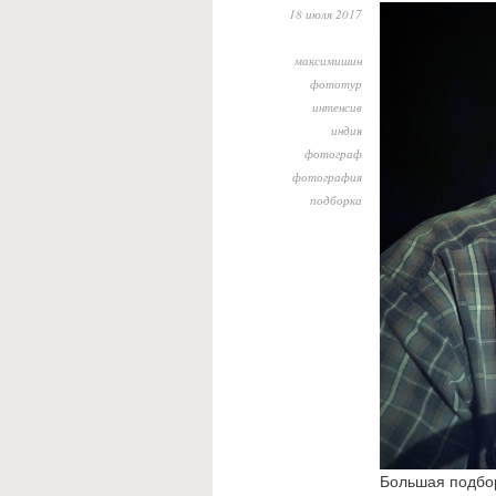
18 июля 2017
максимишин
фототур
интенсив
индия
фотограф
фотография
подборка
Большая подбор