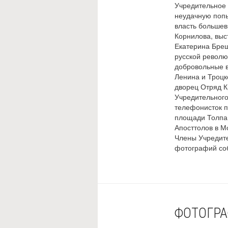
Учредительное 
неудачную попы
власть большев
Корнилова, выс
Екатерина Бреш
русской револю
добровольные в
Ленина и Троцк
дворец Отряд К
Учредительного
телефонисток п
площади Толпа 
Апосттолов в М
Члены Учредите
фотографий соб
ФОТОГР