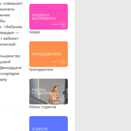
в, совершил
аничить
лению
ьбы
и, «бабушка
гвардия —
Скидки
т кабинет
рический
ольшинство
цовой
 Двенадцати
Преподаватели
й снарядом
орку
Работы студентов