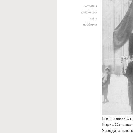
история
gettyimages
сток
подборка
Большевики с п
Борис Савинков
Учредительного