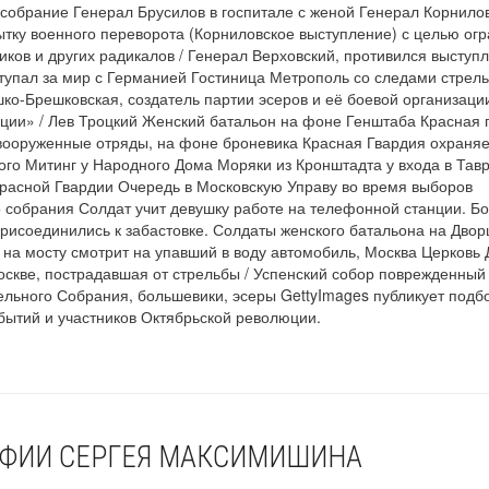
собрание Генерал Брусилов в госпитале с женой Генерал Корнило
тку военного переворота (Корниловское выступление) с целью огр
иков и других радикалов / Генерал Верховский, противился выступ
тупал за мир с Германией Гостиница Метрополь со следами стрел
ко-Брешковская, создатель партии эсеров и её боевой организаци
ции» / Лев Троцкий Женский батальон на фоне Генштаба Красная 
ооруженные отряды, на фоне броневика Красная Гвардия охраняе
ого Митинг у Народного Дома Моряки из Кронштадта у входа в Тав
расной Гвардии Очередь в Московскую Управу во время выборов
 собрания Солдат учит девушку работе на телефонной станции. Б
рисоединились к забастовке. Солдаты женского батальона на Двор
на мосту смотрит на упавший в воду автомобиль, Москва Церковь
оскве, пострадавшая от стрельбы / Успенский собор поврежденны
льного Собрания, большевики, эсеры GettyImages публикует подб
ытий и участников Октябрьской революции.
АФИИ СЕРГЕЯ МАКСИМИШИНА