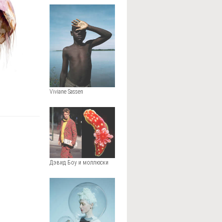
Viviane Sassen
Дэвид Боу и моллюски