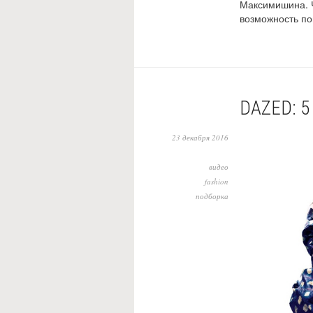
Максимишина. Ча
возможность по
DAZED: 5
23 декабря 2016
видео
fashion
подборка