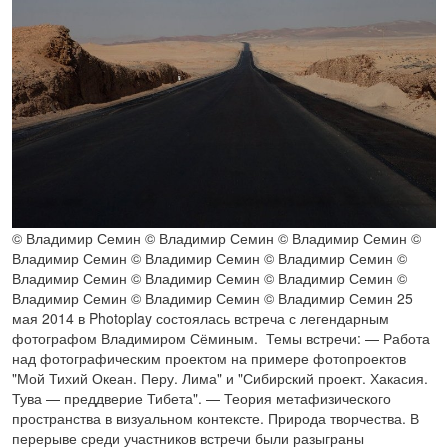
© Владимир Семин © Владимир Семин © Владимир Семин ©
Владимир Семин © Владимир Семин © Владимир Семин ©
Владимир Семин © Владимир Семин © Владимир Семин ©
Владимир Семин © Владимир Семин © Владимир Семин 25
мая 2014 в Photoplay состоялась встреча с легендарным
фотографом Владимиром Сёминым. Темы встречи: — Работа
над фотографическим проектом на примере фотопроектов
"Мой Тихий Океан. Перу. Лима" и "Сибирский проект. Хакасия.
Тува — преддверие Тибета". — Теория метафизического
пространства в визуальном контексте. Природа творчества. В
перерыве среди участников встречи были разыграны