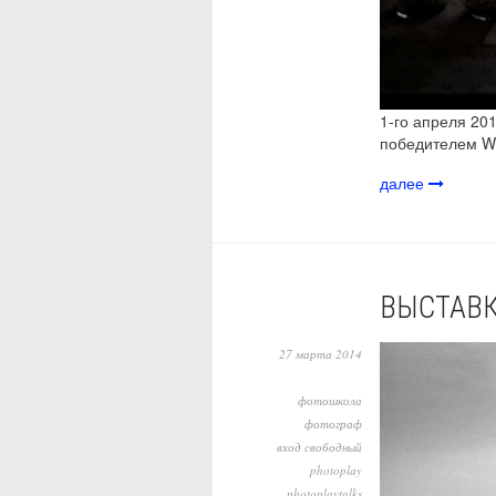
1-го апреля 20
победителем Wo
далее
ВЫСТАВК
27 марта 2014
фотошкола
фотограф
вход свободный
photoplay
photoplaytalks