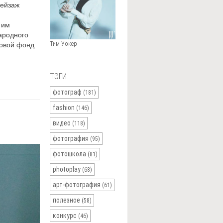
пейзаж
 им
ародного
зовой фонд
Тим Уокер
ТЭГИ
фотограф
(181)
fashion
(146)
видео
(118)
фотография
(95)
фотошкола
(81)
photoplay
(68)
арт-фотография
(61)
полезное
(58)
конкурс
(46)