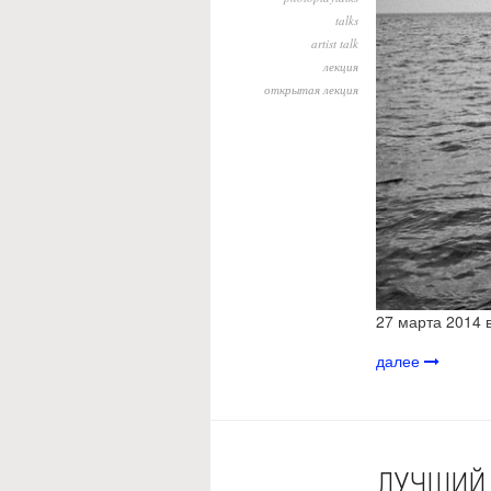
talks
artist talk
лекция
открытая лекция
27 марта 2014
далее
ЛУЧШИЙ 