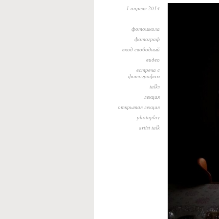
1 апреля 2014
фотошкола
фотограф
вход свободный
видео
встреча с
фотографом
talks
лекция
открытая лекция
photoplay
artist talk