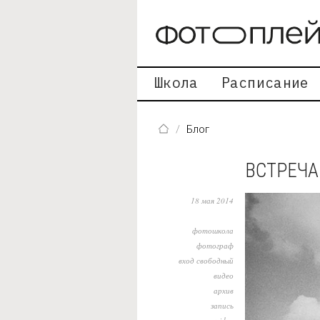
Перейти к основному содержанию
Школа
Расписание
Блог
ВСТРЕЧА
18 мая 2014
фотошкола
фотограф
вход свободный
видео
архив
запись