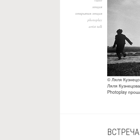
video
лекция
открытая лекция
photoplay
artist talk
© Ляля Кузнецо
Ляля Кузнецова
Photoplay прош
ВСТРЕЧА