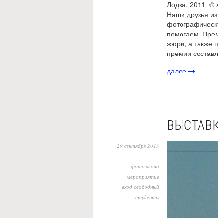
Лодка, 2011 © 
Наши друзья из
фотографическу
помогаем. Прем
жюри, а также 
премии составл
далее
ВЫСТАВК
29 сентября 2013
фотошкола
мероприятие
вход свободный
студенты