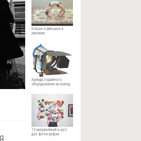
Ковры и девушки в
рекламе
Аренда студийного
оборудования на выезд
13 направлений в арт/
док фотографии
Я