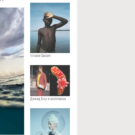
Viviane Sassen
Дэвид Боу и моллюски