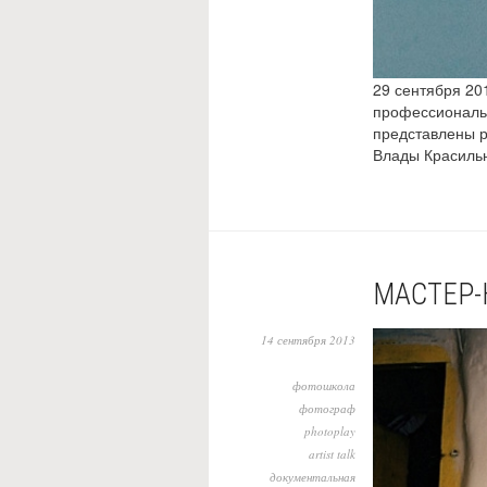
29 сентября 201
профессиональн
представлены р
Влады Красиль
МАСТЕР-
14 сентября 2013
фотошкола
фотограф
photoplay
artist talk
документальная