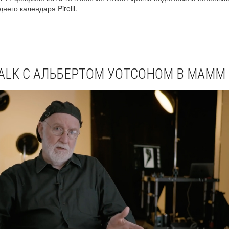
него календаря Pirelli.
TALK С АЛЬБЕРТОМ УОТСОНОМ В МАММ