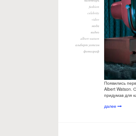
календарь
fashion
celebrity
video
мода
видео
albert watson
альберт уотсон
фотограф
Появились перв
Albert Watson.
придумав для к
далее