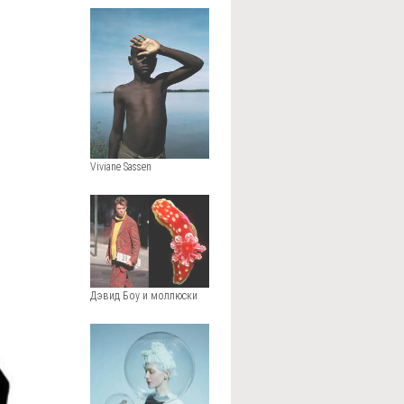
Viviane Sassen
Дэвид Боу и моллюски