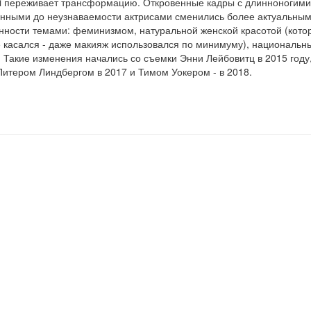
lli переживает трансформацию. Откровенные кадры с длинноногим
нными до неузнаваемости актрисами сменились более актуальным
ности темами: феминизмом, натуральной женской красотой (котор
 касался - даже макияж использовался по минимуму), национальн
 Такие изменения начались со съемки Энни Лейбовитц в 2015 году
итером Линдбергом в 2017 и Тимом Уокером - в 2018.