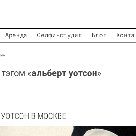
Аренда
Селфи-студия
Блог
Конта
он»
 тэгом «
альберт уотсон
»
 УОТСОН В МОСКВЕ