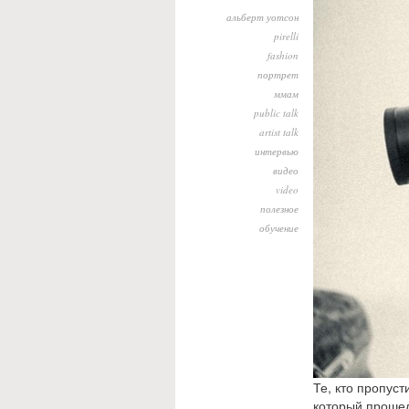
альберт уотсон
pirelli
fashion
портрет
ммам
public talk
artist talk
интервью
видео
video
полезное
обучение
Те, кто пропус
который проше