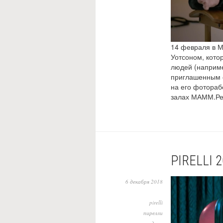
14 февраля в М
Уотсоном, кото
людей (например
приглашенным ф
на его фотораб
залах МАММ.Ре
PIRELLI 
6 декабря 2018
pirelli
пирелли