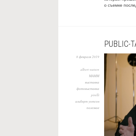
о съемке послед
PUBLIС-
8 февраля 2019
albert watson
МАММ
выставка
фотовыставка
pirelli
альберт уотсон
полезное