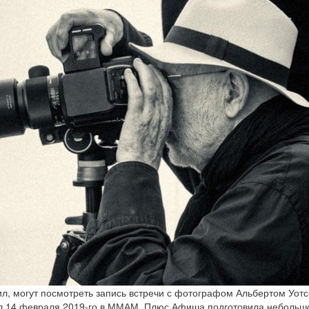
тил, могут посмотреть запись встречи с фотографом Альбертом Уот
л 14 февраля 2019-го в ММАМ. Плюс Афиша подготовила небольш