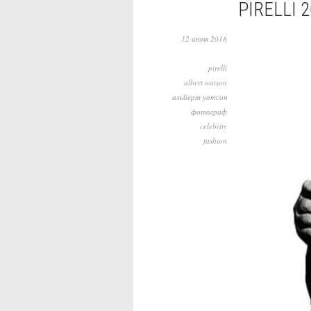
PIRELLI 
12 июня 2018
pirelli
albert watson
альберт уотсон
фотограф
celebrity
fashion