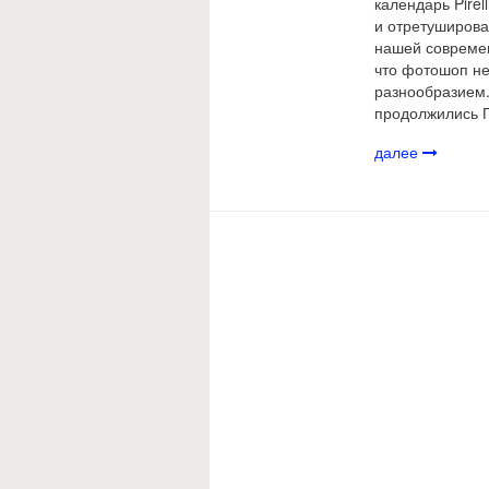
календарь Pire
и отретуширова
нашей современ
что фотошоп не
разнообразием.
продолжились П
далее