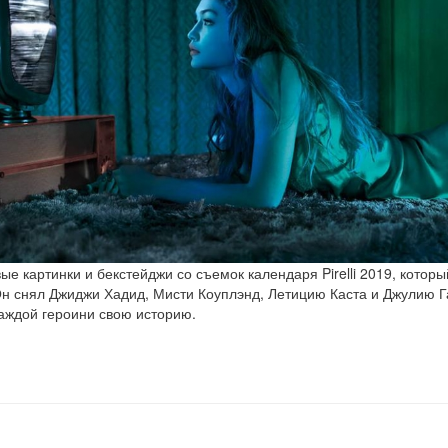
ые картинки и бекстейджи со съемок календаря Pirelli 2019, котор
 Он снял Джиджи Хадид, Мисти Коуплэнд, Летицию Каста и Джулию Г
аждой героини свою историю.