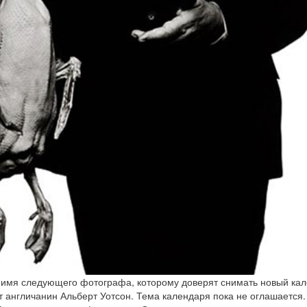
 имя следующего фотографа, которому доверят снимать новый ка
нет англичанин Альберт Уотсон. Тема календаря пока не оглашается