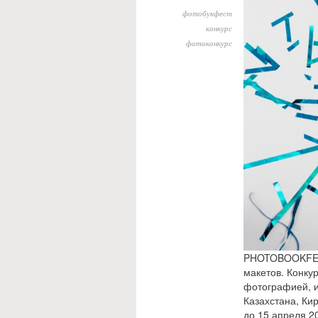
фотобукфест
конкурс
фотоконкурс
PHOTOBOOKFEST 
макетов. Конку
фотографией, и
Казахстана, Ки
до 15 апреля 2