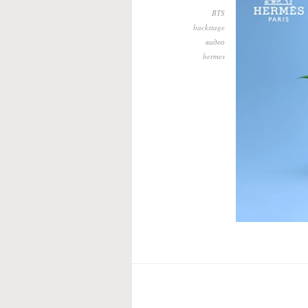
BTS
backstage
видео
hermes