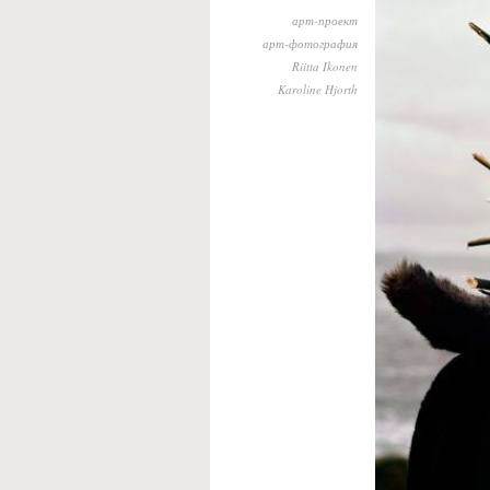
арт-проект
арт-фотография
Riitta Ikonen
Karoline Hjorth