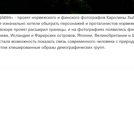
 plates» - проект норвежского и финского фотографов Каролины Хь
е изначально хотели обыграть персонажей и протагонистов норвеж
вскоре проект расширил границы, и на фотографиях появились фи
ижа, Исландии и Фарерских островов, Японии, Великобритании и 
стала возможность показать связь современного человека с природ
этом клишированные образы демографических групп.