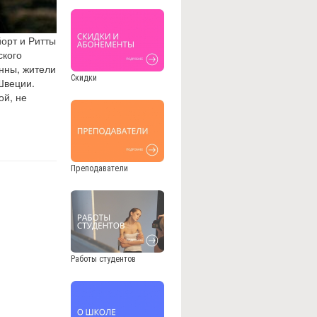
йорт и Ритты
ского
нны, жители
Скидки
Швеции.
ой, не
Преподаватели
Работы студентов