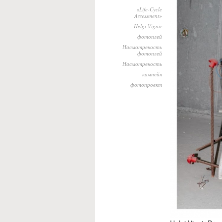
«Life-Cycle
Assessment»
Helgi Vignir
фотоплей
Насмотреность
фотоплей
Насмотреность
кампейн
фотопроект