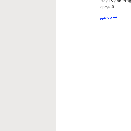
Helgi Vignir B
средой.
далее