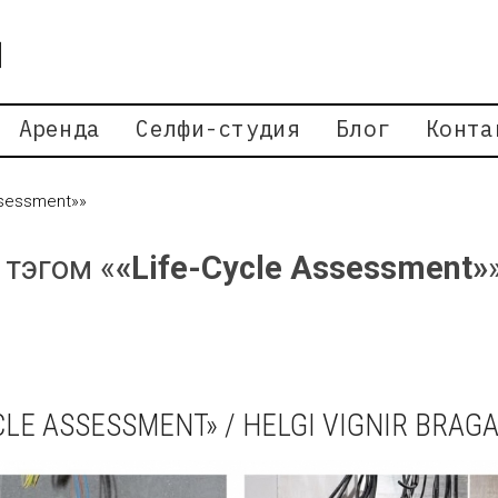
Аренда
Селфи-студия
Блог
Конта
ssessment»»
 тэгом «
«Life-Cycle Assessment»
CLE ASSESSMENT» / HELGI VIGNIR BRAG