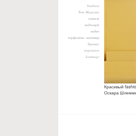
bauhaus
Twin Magazine
оммаж
видеоарт
видео
перфоманс. шлеммер
баухаус
inspiration
hommage
Красивый fashi
Оскара Шлемме