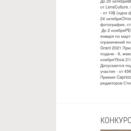
До 20 октябряB
от LensCulture
- от 10$ (одна
24 октябряChro
фотография, ст
До 2 ноябряPEP.
января по март
ограничений по
Grant 2021 При
подачи - 6, ма
ноябряYicca 21
Допускается по
участия - от 45
Премия Caprici
редакторов Сто
КОНКУРС