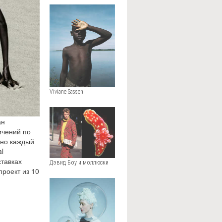
Viviane Sassen
ан
ичений по
 но каждый
l
тавках
Дэвид Боу и моллюски
роект из 10