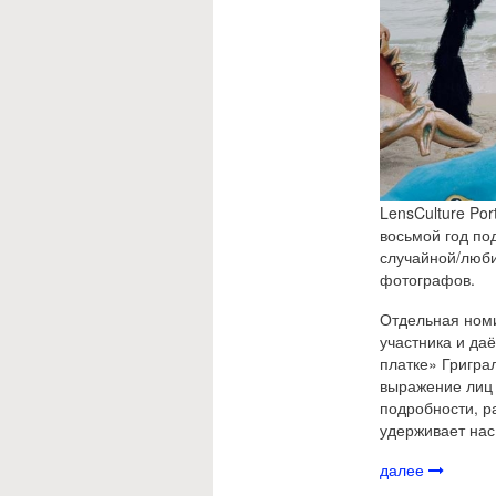
LensCulture Por
восьмой год по
случайной/люби
фотографов.
Отдельная номи
участника и да
платке» Григра
выражение лиц 
подробности, р
удерживает нас,
далее