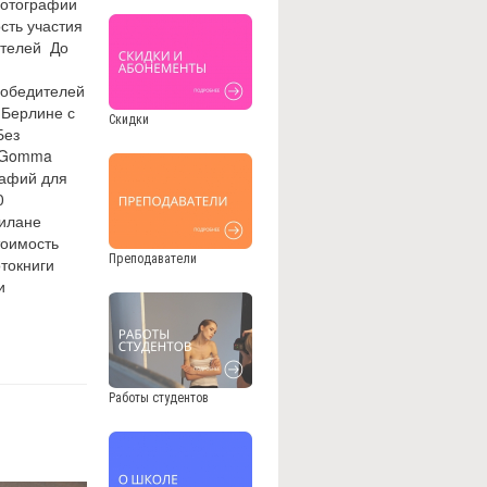
фотографии
сть участия
ителей До
я
победителей
 Берлине с
Скидки
Без
ряGomma
рафий для
0
Милане
тоимость
Преподаватели
отокниги
и
Работы студентов