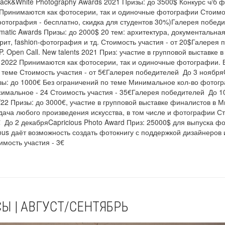
lack&White Photography Awards 2021 Призы: до 3500$ Конкурс ч/б 
. Принимаются как фотосерии, так и одиночные фотографии Стоимо
 фотография - бесплатно, скидка для студентов 30%)Галерея побед
matic Awards Призы: до 2000$ 20 тем: архитектура, документальна
рит, fashion-фотография и тд. Стоимость участия - от 20$Галерея 
 Open Call. New talents 2021 Приз: участие в групповой выставке в
 2022 Принимаются как фотосерии, так и одиночные фотографии. 
 теме Стоимость участия - от 5€Галерея победителей До 3 нояб
зы: до 1000€ Без ограничений по теме Минимальное кол-во фотог
ксимальное - 24 Стоимость участия - 35€Галерея победителей До 1
/22 Призы: до 3000€, участие в групповой выставке финалистов в 
дача любого произведения искусства, в том числе и фотографии С
€ До 2 декабряCapricious Photo Award Приз: 25000$ для выпуска ф
ous даёт возможность создать фотокнигу с поддержкой дизайнеров 
имость участия - 3€
Ы | АВГУСТ/СЕНТЯБРЬ