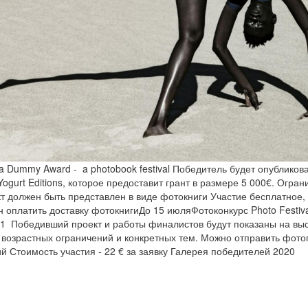
a Dummy Award - a photobook festival Победитель будет опубликов
ogurt Editions, которое предоставит грант в размере 5 000€. Огран
кт должен быть представлен в виде фотокниги Участие бесплатное,
н оплатить доставку фотокнигиДо 15 июляФотоконкурс Photo Festiva
1 Победивший проект и работы финалистов будут показаны на выс
возрастных ограничений и конкретных тем. Можно отправить фотоп
й Стоимость участия - 22 € за заявку Галерея победителей 2020