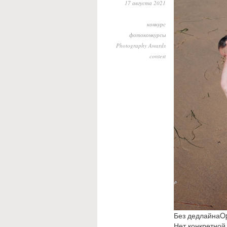
17 августа 2021
конкурс
фотоконкурсы
Photography Awards
contest
Без дедлайнаOp
Нет конкретной