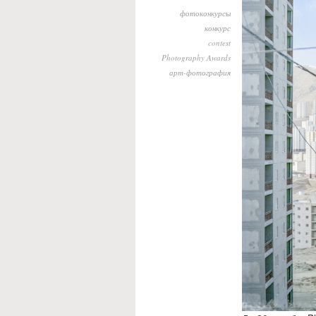
фотоконкурсы
конкурс
contest
Photography Awards
арт-фотография