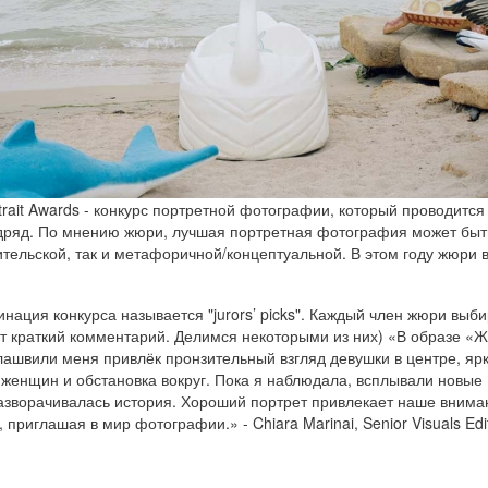
trait Awards - конкурс портретной фотографии, который проводится
дряд. По мнению жюри, лучшая портретная фотография может быт
тельской, так и метафоричной/концептуальной. В этом году жюри 
нация конкурса называется "jurors’ picks". Каждый член жюри выби
ёт краткий комментарий. Делимся некоторыми из них) «В образе «
лашвили меня привлёк пронзительный взгляд девушки в центре, яр
женщин и обстановка вокруг. Пока я наблюдала, всплывали новые
азворачивалась история. Хороший портрет привлекает наше внима
 приглашая в мир фотографии.» - Chiara Marinai, Senior Visuals Edit