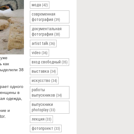
мода
(42)
современная
фотография
(39)
документальная
фотография
(38)
artist talk
(36)
video
(36)
 уже
вход свободный
(35)
ь как
выделили 38
выставка
(34)
искусство
(34)
рает одного
работы
Женщины в
выпускников
(34)
кая одежда,
выпускники
ние и
photoplay
(33)
or.
лекция
(33)
фотопроект
(33)