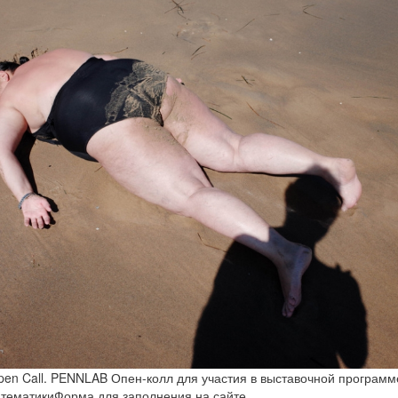
en Call. PENNLAB Опен-колл для участия в выставочной программ
 тематикиФорма для заполнения на сайте