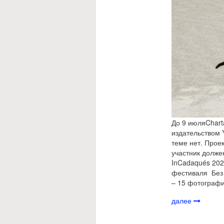
До 9 июляChart
издательством Y
теме нет. Прое
участник долже
InCadaqués 202
фестиваля Без 
– 15 фотографи
далее