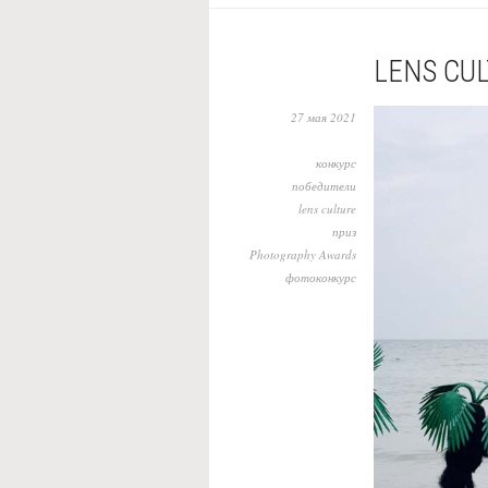
LENS CUL
27 мая 2021
конкурс
победители
lens culture
приз
Photography Awards
фотоконкурс