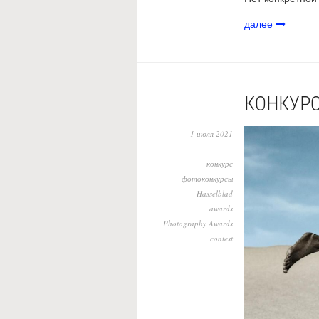
далее
КОНКУРС
1 июля 2021
конкурс
фотоконкурсы
Hasselblad
awards
Photography Awards
contest