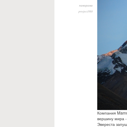
панорама
project360
Компания Mamm
вершину мира -
Эвереста запуще