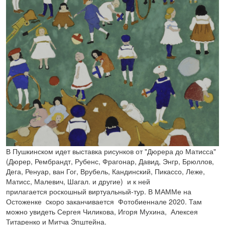
В Пушкинском идет выставка рисунков от "Дюрера до Матисса"
(Дюрер, Рембрандт, Рубенс, Фрагонар, Давид, Энгр, Брюллов,
Дега, Ренуар, ван Гог, Врубель, Кандинский, Пикассо, Леже,
Матисс, Малевич, Шагал. и другие) и к ней
прилагается роскошный виртуальный-тур. В МАММе на
Остоженке cкоро заканчивается Фотобиеннале 2020. Там
можно увидеть Сергея Чиликова, Игоря Мухина, Алексея
Титаренко и Митча Эпштейна.