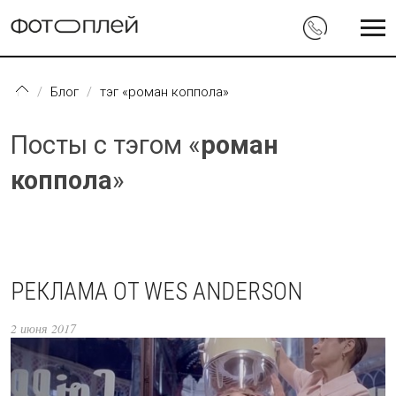
Перейти к основному содержанию
Блог
тэг «роман коппола»
Посты с тэгом «
роман
коппола
»
РЕКЛАМА ОТ WES ANDERSON
2 июня 2017