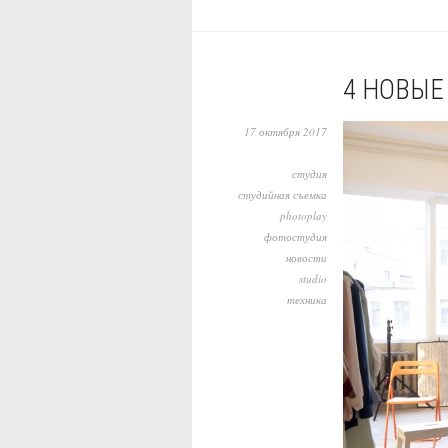
4 НОВЫЕ
17 октября 2017
студия
студийная съемка
photoplay
фотостудия
новости
studio
техника