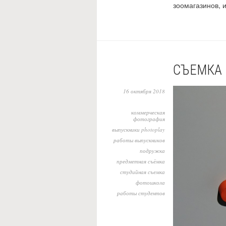
зоомагазинов, и
СЪЕМКА 
16 октября 2018
коммерческая
фотография
выпускники photoplay
работы выпускников
подружка
предметная съёмка
студийная съемка
фотошкола
работы студентов