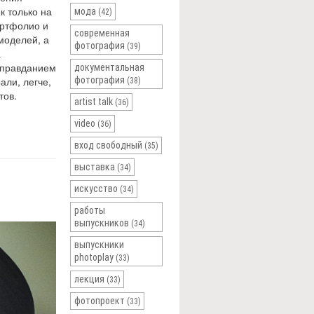
 только на
мода
(42)
ортфолио и
современная
моделей, а
фотография
(39)
а
оправданием
документальная
али, легче,
фотография
(38)
тов.
artist talk
(36)
video
(36)
вход свободный
(35)
выставка
(34)
искусство
(34)
работы
выпускников
(34)
выпускники
photoplay
(33)
лекция
(33)
фотопроект
(33)