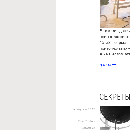
В том же здани
один этаж ниже
45 м2 - серые п
приточно-вытяжн
А на шестом эт
далее
СЕКРЕТЫ
6 августа 2017
Sam Haskins
backstage