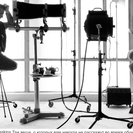
askins Три вещи, о которых вам никогда не расскажут во время обу