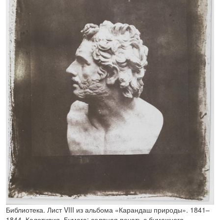
Библиотека. Лист VIII из альбома «Карандаш природы». 1841–
1844. Калотипия. Бумага; соляная печать с бумажного