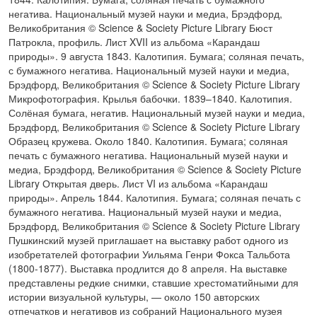
негатива. Национальный музей науки и медиа, Брэдфорд,
Великобритания © Science & Society Picture Library Бюст
Патрокла, профиль. Лист XVII из альбома «Карандаш
природы». 9 августа 1843. Калотипия. Бумага; соляная печать,
с бумажного негатива. Национальный музей науки и медиа,
Брэдфорд, Великобритания © Science & Society Picture Library
Микрофотография. Крылья бабочки. 1839–1840. Калотипия.
Солёная бумага, негатив. Национальный музей науки и медиа,
Брэдфорд, Великобритания © Science & Society Picture Library
Образец кружева. Около 1840. Калотипия. Бумага; соляная
печать с бумажного негатива. Национальный музей науки и
медиа, Брэдфорд, Великобритания © Science & Society Picture
Library Открытая дверь. Лист VI из альбома «Карандаш
природы». Апрель 1844. Калотипия. Бумага; соляная печать с
бумажного негатива. Национальный музей науки и медиа,
Брэдфорд, Великобритания © Science & Society Picture Library
Пушкинский музей приглашает на выставку работ одного из
изобретателей фотографии Уильяма Генри Фокса Тальбота
(1800-1877). Выставка продлится до 8 апреля. На выставке
представлены редкие снимки, ставшие хрестоматийными для
истории визуальной культуры, — около 150 авторских
отпечатков и негативов из собраний Национального музея