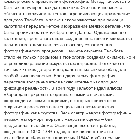
коммерческого применения фотографии. Метод Тальбота не
был так популярен, как дагеротипия. Это частично можно
объяснить наличием патентов, ограничивающих применение
процесса Тальбота, а также невозможностью при помощи
калотипии передать четкое изображение мелких деталей, что
было преимуществом изобретения Дагера. Однако именно
калотипия, предполагающая создание негативов и множества
позитивных отпечатков, легла в основу современных
фотографических процессов. Научное открытие Тальбота
стало не только прорывом в технологии создания снимков, но и
определило развитие искусства фотографии. В отличие от
точных и четких дагеротипов, калотипные снимки обладали
особой живописностью. Благодаря этому фотография
перестала восприниматься исключительно как процесс
фиксации реальности. В 1844 году Тальбот издал альбом
«Карандаш природы» с оригинальными отпечатками,
сопроводив их комментариями, в которых описал свое
открытие и рассказал о потенциальных возможностях
фотографии как искусства. Весь спектр жанров фотографии –
пейзаж, натюрморт, портрет, жанровые сценки – был
представлен в альбоме. Экспозиция включает работы,
созданные в 1840–1846 годах, в том числе отпечатки
из альбомов «Карандаш природы» (1844) и «Солнечные