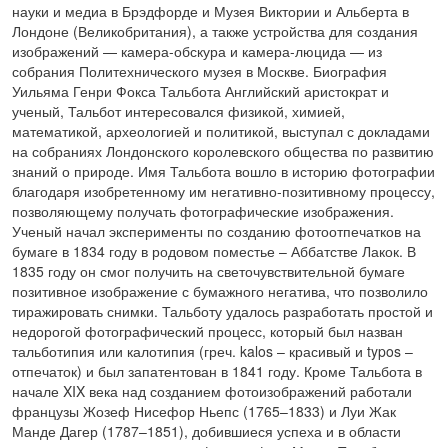
науки и медиа в Брэдфорде и Музея Виктории и Альберта в
Лондоне (Великобритания), а также устройства для создания
изображений — камера-обскура и камера-люцида — из
собрания Политехнического музея в Москве. Биография
Уильяма Генри Фокса Тальбота Английский аристократ и
ученый, Тальбот интересовался физикой, химией,
математикой, археологией и политикой, выступал с докладами
на собраниях Лондонского королевского общества по развитию
знаний о природе. Имя Тальбота вошло в историю фотографии
благодаря изобретенному им негативно-позитивному процессу,
позволяющему получать фотографические изображения.
Ученый начал эксперименты по созданию фотоотпечатков на
бумаге в 1834 году в родовом поместье – Аббатстве Лакок. В
1835 году он смог получить на светочувствительной бумаге
позитивное изображение с бумажного негатива, что позволило
тиражировать снимки. Тальботу удалось разработать простой и
недорогой фотографический процесс, который был назван
тальботипия или калотипия (греч. kalos – красивый и typos –
отпечаток) и был запатентован в 1841 году. Кроме Тальбота в
начале XIX века над созданием фотоизображений работали
французы Жозеф Нисефор Ньепс (1765–1833) и Луи Жак
Манде Дагер (1787–1851), добившиеся успеха и в области