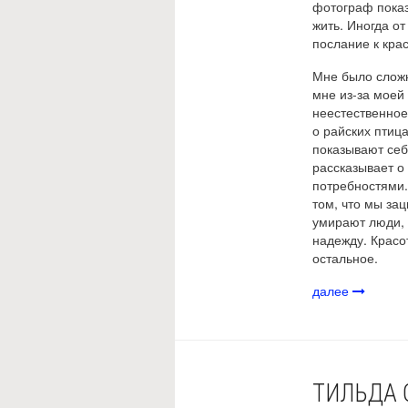
фотограф показ
жить. Иногда от
послание к кр
Мне было сложн
мне из-за моей 
неестественное
о райских птица
показывают себ
рассказывает о
потребностями.
том, что мы за
умирают люди, 
надежду. Красо
остальное.
далее
ТИЛЬДА 