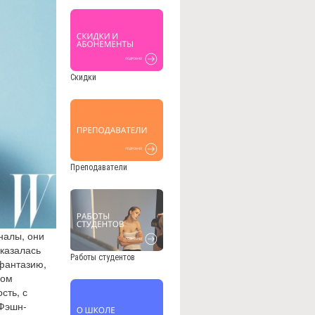
Скидки
Преподаватели
налы, они
казалась
Работы студентов
 фантазию,
бом
сть, с
 Фэшн-