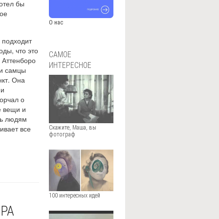
отел бы
ное
О нас
 подходит
оды, что это
САМОЕ
 Аттенборо
ИНТЕРЕСНОЕ
 и самцы
нкт. Она
 и
орчал о
е вещи и
ть людям
ивает все
Скажите, Маша, вы
фотограф
100 интересных идей
ЕРА