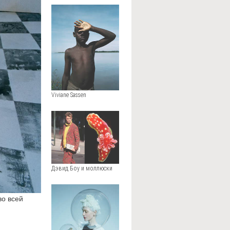
Viviane Sassen
Дэвид Боу и моллюски
во всей