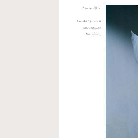
2 июля 2017
Тильда Суинтон
сюрреализм
Тим Уокер