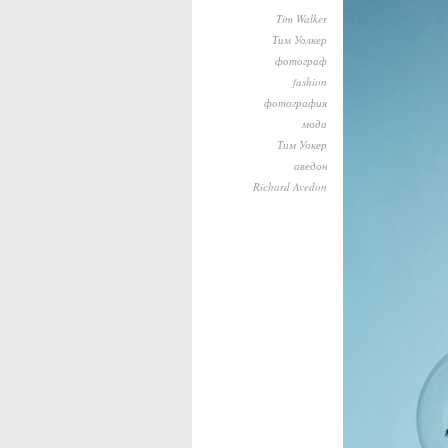
Tim Walker
Тим Уолкер
фотограф
fashion
фотография
мода
Тим Уокер
аведон
Richard Avedon