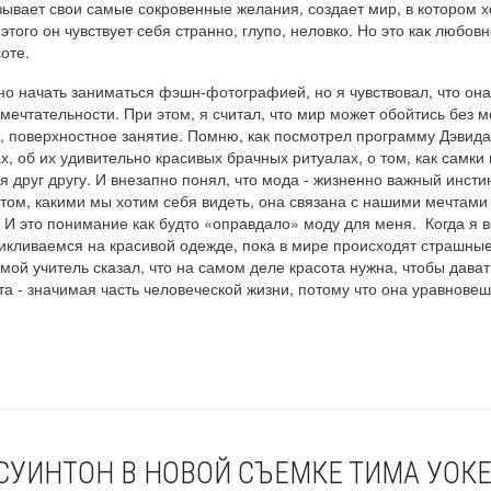
ывает свои самые сокровенные желания, создает мир, в котором х
 этого он чувствует себя странно, глупо, неловко. Но это как любов
асоте.
о начать заниматься фэшн-фотографией, но я чувствовал, что она
мечтательности. При этом, я считал, что мир может обойтись без м
, поверхностное занятие. Помню, как посмотрел программу Дэвида
х, об их удивительно красивых брачных ритуалах, о том, как самки
я друг другу. И внезапно понял, что мода - жизненно важный инсти
 том, какими мы хотим себя видеть, она связана с нашими мечтами
 И это понимание как будто «оправдало» моду для меня. Когда я в
цикливаемся на красивой одежде, пока в мире происходят страшны
мой учитель сказал, что на самом деле красота нужна, чтобы дава
та - значимая часть человеческой жизни, потому что она уравновеш
СУИНТОН В НОВОЙ СЪЕМКЕ ТИМА УОК