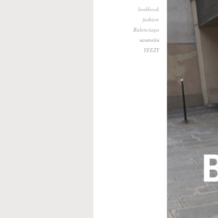
lookbook
fashion
Balenciaga
кампейн
YEEZY