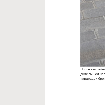
После кампейна
днях вышел нов
папарацци бре