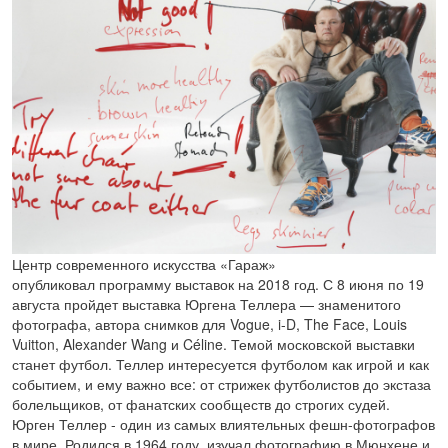
Центр современного искусства «Гараж»
опубликовал программу выставок на 2018 год. С 8 июня по 19
августа пройдет выставка Юргена Теллера — знаменитого
фотографа, автора снимков для Vogue, i-D, The Face, Louis
Vuitton, Alexander Wang и Céline. Темой московской выставки
станет футбол. Теллер интересуется футболом как игрой и как
событием, и ему важно все: от стрижек футболистов до экстаза
болельщиков, от фанатских сообществ до строгих судей.
Юрген Теллер - один из самых влиятельных фешн-фотографов
в мире. Родился в 1964 году, изучал фотографию в Мюнхене и