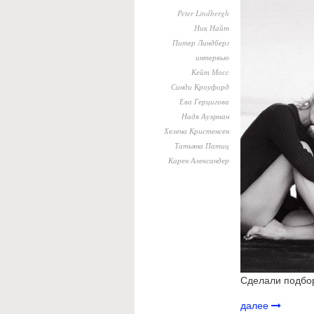
Peter Lindbergh
Ник Найт
Питер Линдберг
интервью
Кейт Мосс
Синди Кроуфорд
Ева Герцигова
Надя Ауэрман
Хелена Кристенсен
Татьяна Патиц
Карен Александер
Сделали подбор
далее