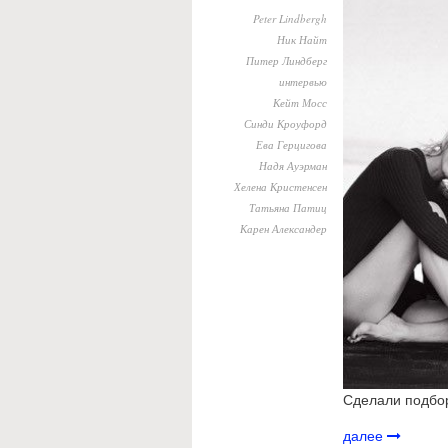
Peter Lindbergh
Ник Найт
Питер Линдберг
интервью
Кейт Мосс
Синди Кроуфорд
Ева Герцигова
Надя Ауэрман
Хелена Кристенсен
Татьяна Патиц
Карен Александер
Сделали подбор
далее