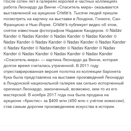
После сотен лет в галереях королей и частных коллекциях
работа Леонардо да Винчи «Спаситель мира» оказывается
выставленной на аукционе Cristie's. Тысячи людей пришли
посмотреть на картину на выставки в Лондоне, Гонкоге, Сан-
Франциско и Нью-Йорке. Cristie's публикует видео об этом,
снятое известным фотографом Надавом Кандером. © Nadav
Kander © Nadav Kander © Nadav Kander © Nadav Kander ©
Nadav Kander © Nadav Kander © Nadav Kander © Nadav Kander
© Nadav Kander © Nadav Kander © Nadav Kander © Nadav
Kander © Nadav Kander © Nadav Kander © Nadav Kander
«Спаситель мира» — картина Леонардо да Винчи, которая
долгое время считалась утраченной. В 2011 году
отреставрированная версия полотна из коллекции баронета
Кука была представлена на выставке произведений Леонардо
в Лондонской национальной галерее как сильно испорченный
оригинал Леонардо, законченный, возможно, кем-то из его
мастерской. В ноябре 2017 года она была продана на
аукционе «Кристис» за $400 млн (450 млн с учётом комиссии),
став самым дорогим произведением искусства в истории.