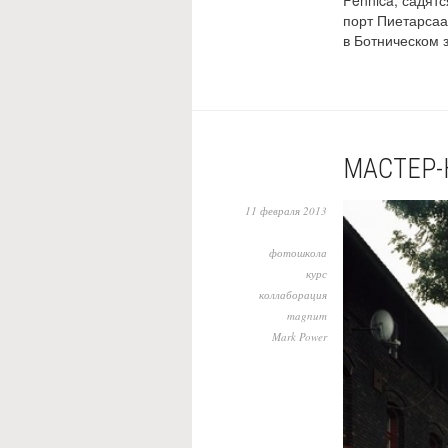
порт Пиетарсаа
в Ботническом 
МАСТЕР-
11 февраля 2013
фотошкола
курс
коллаборация
magnum
Mark Power