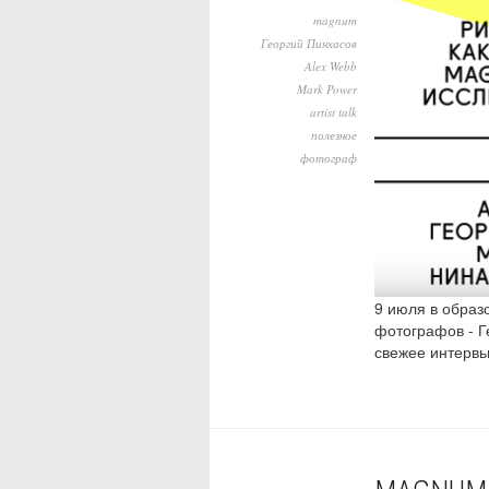
magnum
Георгий Пинхасов
Alex Webb
Mark Power
artist talk
полезное
фотограф
9 июля в образ
фотографов - Г
свежее интервь