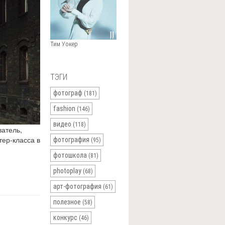
Тим Уокер
ТЭГИ
фотограф
(181)
fashion
(146)
видео
(118)
атель,
ер-класса в
фотография
(95)
фотошкола
(81)
photoplay
(68)
арт-фотография
(61)
полезное
(58)
конкурс
(46)