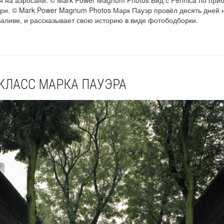
ри. © Mark Power Magnum Photos Марк Пауэр провёл десять дней 
заливе, и рассказывает свою историю в виде фотободборки.
КЛАСС МАРКА ПАУЭРА