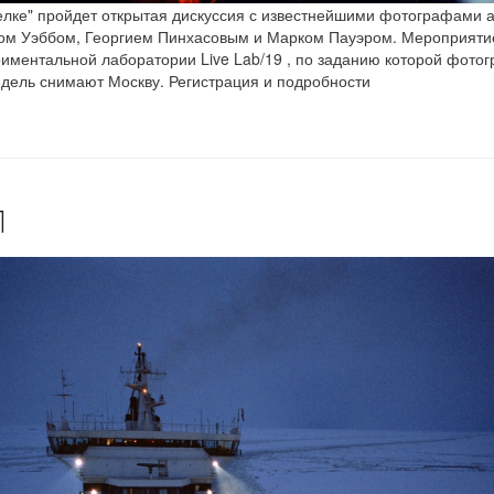
елке" пройдет открытая дискуссия с известнейшими фотографами а
ом Уэббом, Георгием Пинхасовым и Марком Пауэром. Мероприяти
риментальной лаборатории Live Lab/19 , по заданию которой фото
едель снимают Москву. Регистрация и подробности
Л