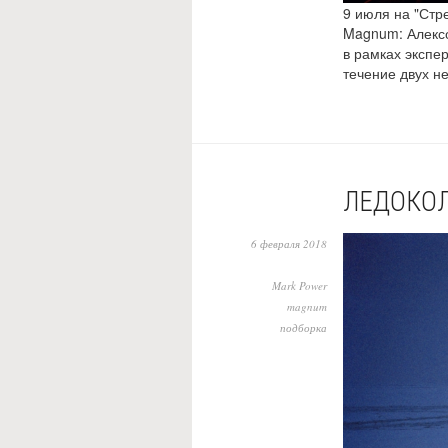
9 июля на "Стр
Magnum: Алекс
в рамках экспе
течение двух н
ЛЕДОКО
6 февраля 2018
Mark Power
magnum
подборка