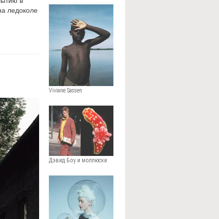
на ледоколе
Viviane Sassen
Дэвид Боу и моллюски