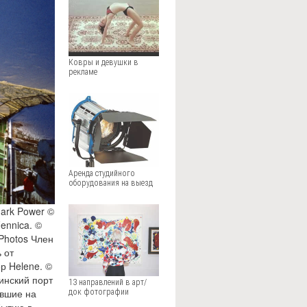
Ковры и девушки в
рекламе
Аренда студийного
оборудования на выезд
Mark Power ©
ennica. ©
Photos Член
 от
р Helene. ©
инский порт
13 направлений в арт/
авшие на
док фотографии
бытию в