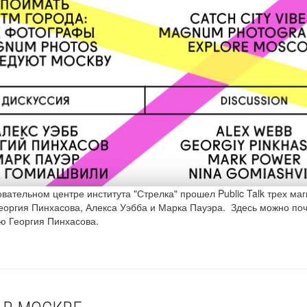
овательном центре института "Стрелка" прошел Public Talk трех ма
еоргия Пинхасова, Алекса Уэбба и Марка Пауэра. Здесь можно поч
ю Георгия Пинхасова.