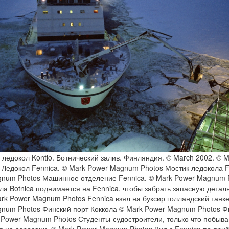
 ледокол Kontio. Ботнический залив. Финляндия. © March 2002. © 
Ледокол Fennica. © Mark Power Magnum Photos Мостик ледокола F
num Photos Машинное отделение Fennica. © Mark Power Magnum 
ла Botnica поднимается на Fennica, чтобы забрать запасную деталь
ark Power Magnum Photos Fennica взял на буксир голландский танке
num Photos Финский порт Коккола © Mark Power Magnum Photos Ф
 Power Magnum Photos Студенты-судостроители, только что побыв
ся на аэросани. © Mark Power Magnum Photos Вид с Fennica по при