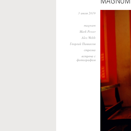
MAGNUM 
3 июля 2019
magnum
Mark Power
Alex Webb
Георгий Пинхасов
стрелка
встреча с
фотографом