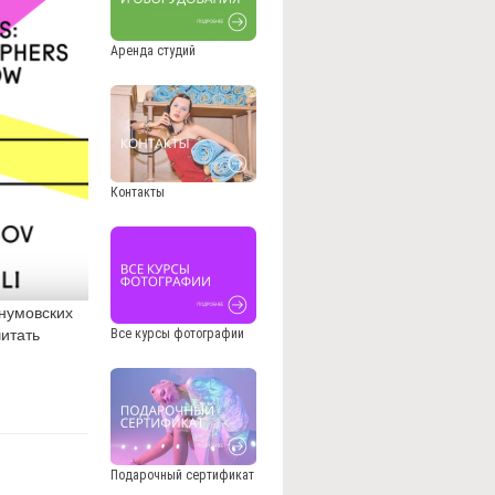
Аренда студий
Контакты
гнумовских
итать
Все курсы фотографии
Подарочный сертификат