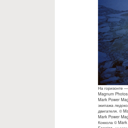
На горизонте —
Magnum Photos 
Mark Power Mag
экипажа ледоко
двигателя. © M
Mark Power Mag
Коккола © Mark
Fennica, садят