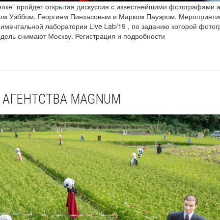
елке" пройдет открытая дискуссия с известнейшими фотографами а
ом Уэббом, Георгием Пинхасовым и Марком Пауэром. Мероприяти
риментальной лаборатории Live Lab/19 , по заданию которой фото
едель снимают Москву. Регистрация и подробности
8 АГЕНТСТВА MAGNUM