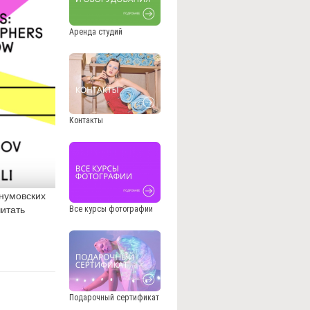
Аренда студий
Контакты
гнумовских
итать
Все курсы фотографии
Подарочный сертификат