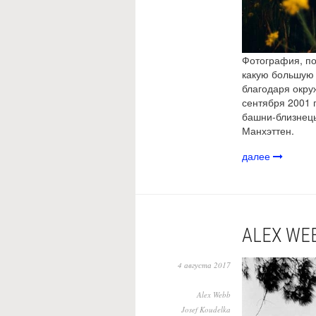
Фотография, по
какую большую 
благодаря окру
сентября 2001 
башни-близнецы
Манхэттен.
далее
​ALEX WE
4 августа 2017
Alex Webb
Josef Koudelka