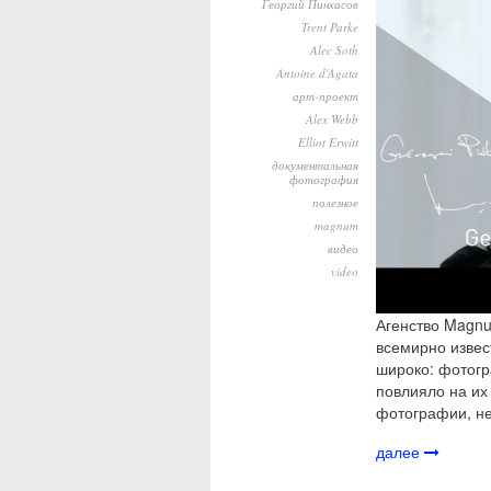
Георгий Пинхасов
Trent Parke
Alec Soth
Antoine d'Agata
арт-проект
Alex Webb
Elliot Erwitt
документальная
фотография
полезное
magnum
видео
video
Агенство Magnu
всемирно изве
широко: фотогр
повлияло на их
фотографии, не
далее