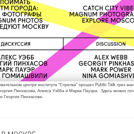
овательном центре института "Стрелка" прошел Public Talk трех ма
еоргия Пинхасова, Алекса Уэбба и Марка Пауэра. Здесь можно поч
ю Георгия Пинхасова.