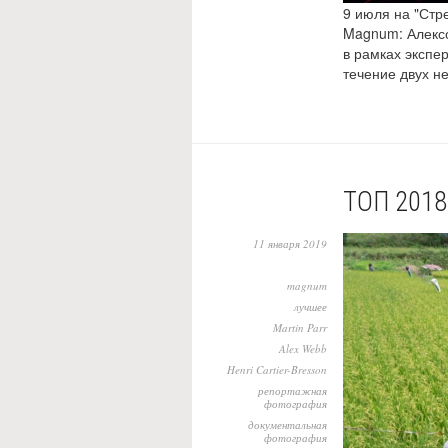
9 июля на "Стр
Magnum: Алекс
в рамках экспе
течение двух н
ТОП 201
11 января 2019
magnum
лучшее
Martin Parr
Alex Webb
Henri Cartier-Bresson
репортажная
фотография
документальная
фотография