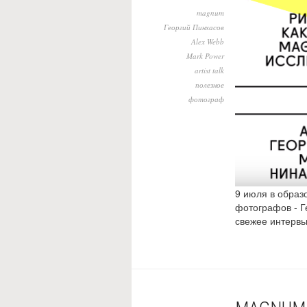
magnum
Георгий Пинхасов
Alex Webb
Mark Power
artist talk
полезное
фотограф
9 июля в образ
фотографов - Г
свежее интервь