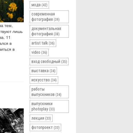
мода
(42)
современная
фотография
(39)
а тем,
документальная
ствуют лишь
фотография
(38)
а. 11
ался в
artist talk
(36)
иться в
video
(36)
вход свободный
(35)
выставка
(34)
искусство
(34)
работы
выпускников
(34)
выпускники
photoplay
(33)
лекция
(33)
фотопроект
(33)