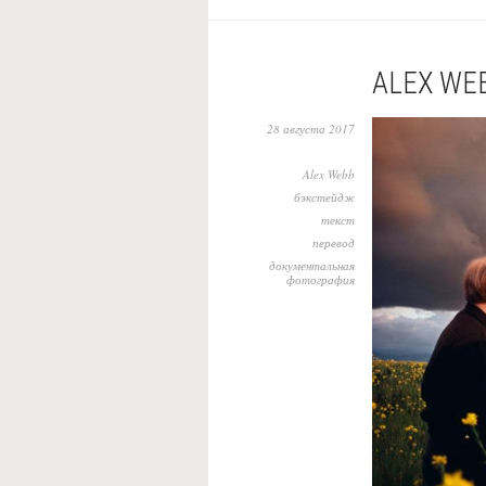
ALEX WE
28 августа 2017
Alex Webb
бэкстейдж
текст
перевод
документальная
фотография