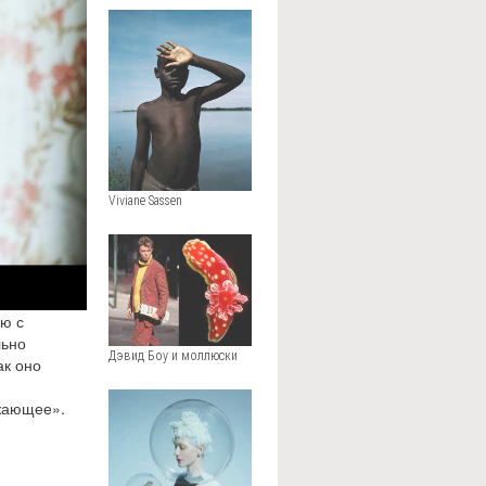
Viviane Sassen
ью с
льно
Дэвид Боу и моллюски
ак оно
ружающее».