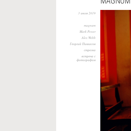
MAGNUM 
3 июля 2019
magnum
Mark Power
Alex Webb
Георгий Пинхасов
стрелка
встреча с
фотографом