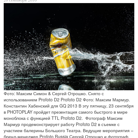
Фото: Максим Симон & Сергей Отрошко. Снято с
использованием Profoto D2 Profoto D2 Фото: Максим Мармур.
Константин Хабенский для GQ 2013 В эту пятницу, 23 сентября
в PHOTOPLAY пройдет презентация самого быстрого в мире
моноблока с функцией TTL Profoto D2. Фотограф Максим
Мармур продемонстрирует работу Profoto D2 в съемке с
участием балерины Большого Театра. Ведущие мероприятия –
бренд-менеджер Profoto Russia Сергей Отрошко и фотограф