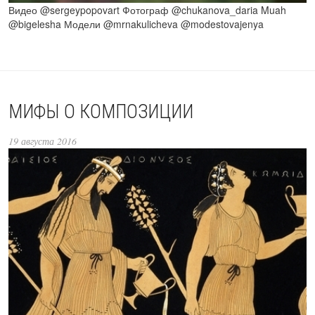
Видео @sergeypopovart Фотограф @chukanova_daria Muah
@bigelesha Модели @mrnakulicheva @modestovajenya
МИФЫ О КОМПОЗИЦИИ
19 августа 2016