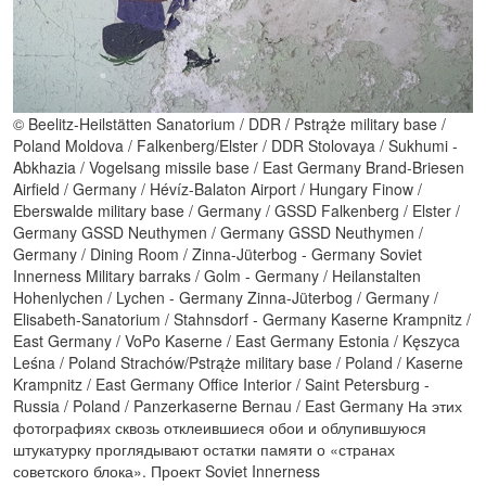
© Beelitz-Heilstätten Sanatorium / DDR / Pstrąże military base /
Poland Moldova / Falkenberg/Elster / DDR Stolovaya / Sukhumi -
Abkhazia / Vogelsang missile base / East Germany Brand-Briesen
Airfield / Germany / Hévíz-Balaton Airport / Hungary Finow /
Eberswalde military base / Germany / GSSD Falkenberg / Elster /
Germany GSSD Neuthymen / Germany GSSD Neuthymen /
Germany / Dining Room / Zinna-Jüterbog - Germany Soviet
Innerness Military barraks / Golm - Germany / Heilanstalten
Hohenlychen / Lychen - Germany Zinna-Jüterbog / Germany /
Elisabeth-Sanatorium / Stahnsdorf - Germany Kaserne Krampnitz /
East Germany / VoPo Kaserne / East Germany Estonia / Kęszyca
Leśna / Poland Strachów/Pstrąże military base / Poland / Kaserne
Krampnitz / East Germany Office Interior / Saint Petersburg -
Russia / Poland / Panzerkaserne Bernau / East Germany На этих
фотографиях сквозь отклеившиеся обои и облупившуюся
штукатурку проглядывают остатки памяти о «странах
советского блока». Проект Soviet Innerness