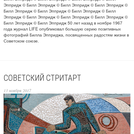
Эппридж © Билл Эппридж © Билл Эппридж © Билл Эппридж ©
Билл Эппридж © Билл Эппридж © Билл Эппридж © Билл
Эппридж © Билл Эппридж © Билл Эппридж © Билл Эппридж ©
Билл Эппридж © Билл Эппридж 50 лет назад в ноябре 1967
года журнал LIFE опубликовал большую серию позитивных
фотографий Билла Эпприджа, посвященных радостям жизни в
Советском союзе.
СОВЕТСКИЙ СТРИТАРТ
13 ноября 2017