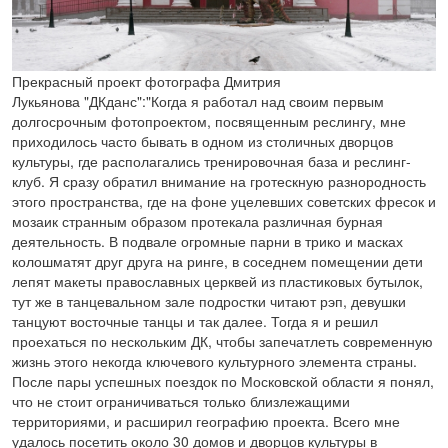
Прекрасный проект фотографа Дмитрия
Лукьянова "ДКданс":"Когда я работал над своим первым
долгосрочным фотопроектом, посвященным реслингу, мне
приходилось часто бывать в одном из столичных дворцов
культуры, где располагались тренировочная база и реслинг-
клуб. Я сразу обратил внимание на гротескную разнородность
этого пространства, где на фоне уцелевших советских фресок и
мозаик странным образом протекала различная бурная
деятельность. В подвале огромные парни в трико и масках
колошматят друг друга на ринге, в соседнем помещении дети
лепят макеты православных церквей из пластиковых бутылок,
тут же в танцевальном зале подростки читают рэп, девушки
танцуют восточные танцы и так далее. Тогда я и решил
проехаться по нескольким ДК, чтобы запечатлеть современную
жизнь этого некогда ключевого культурного элемента страны.
После пары успешных поездок по Московской области я понял,
что не стоит ограничиваться только близлежащими
территориями, и расширил географию проекта. Всего мне
удалось посетить около 30 домов и дворцов культуры в