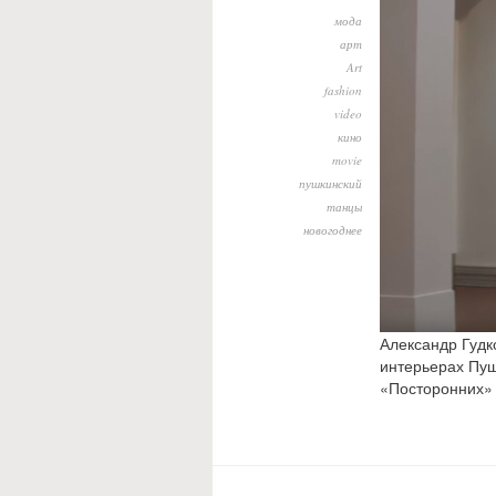
мода
арт
Art
fashion
video
кино
movie
пушкинский
танцы
новогоднее
Александр Гудк
интерьерах Пуш
«Посторонних» 