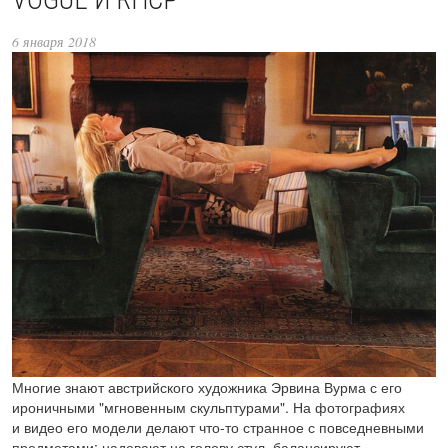
6 января 2018
Многие знают австрийского художника Эрвина Вурма с его
ироничными "мгновенным скульптурами". На фото­гра­фиях
и видео его модели делают что-то стран­ное с повседневными
предме­тами: надевают на голову стул, балансируют