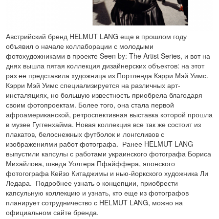
Австрийский бренд HELMUT LANG еще в прошлом году
объявил о начале коллаборации с молодыми
фотохудожниками в проекте Seen by: The Artist Series, и вот на
днях вышла пятая коллекция дизайнерских объектов: на этот
раз ее представила художница из Портленда Кэрри Мэй Уимс.
Кэрри Мэй Уимс специализируется на различных арт-
инсталяциях, но большую известность приобрела благодаря
своим фотопроектам. Более того, она стала первой
афроамериканской, ретроспективная выставка которой прошла
в музее Гуггенхайма. Новая коллекция все так же состоит из
плакатов, белоснежных футболок и лонгсливов с
изображениями работ фотографа. Ранее HELMUT LANG
выпустили капсулы с работами украинского фотографа Бориса
Михайлова, шведа Уолтера Пфайффера, японского
фотогографа Кейзо Китаджимы и нью-йоркского художника Ли
Ледара. Подробнее узнать о концепции, приобрести
капсульную коллекцию и узнать, кто еще из фотографов
планирует сотрудничество с HELMUT LANG, можно на
официальном сайте бренда.